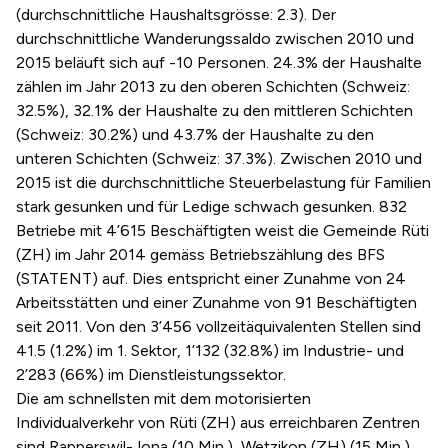
(durchschnittliche Haushaltsgrösse: 2.3). Der
durchschnittliche Wanderungssaldo zwischen 2010 und
2015 beläuft sich auf -10 Personen. 24.3% der Haushalte
zählen im Jahr 2013 zu den oberen Schichten (Schweiz:
32.5%), 32.1% der Haushalte zu den mittleren Schichten
(Schweiz: 30.2%) und 43.7% der Haushalte zu den
unteren Schichten (Schweiz: 37.3%). Zwischen 2010 und
2015 ist die durchschnittliche Steuerbelastung für Familien
stark gesunken und für Ledige schwach gesunken. 832
Betriebe mit 4’615 Beschäftigten weist die Gemeinde Rüti
(ZH) im Jahr 2014 gemäss Betriebszählung des BFS
(STATENT) auf. Dies entspricht einer Zunahme von 24
Arbeitsstätten und einer Zunahme von 91 Beschäftigten
seit 2011. Von den 3’456 vollzeitäquivalenten Stellen sind
41.5 (1.2%) im 1. Sektor, 1’132 (32.8%) im Industrie- und
2’283 (66%) im Dienstleistungssektor.
Die am schnellsten mit dem motorisierten
Individualverkehr von Rüti (ZH) aus erreichbaren Zentren
sind Rapperswil-Jona (10 Min.), Wetzikon (ZH) (15 Min.)