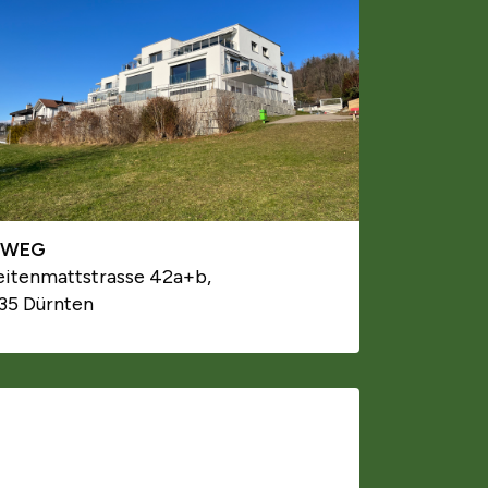
TWEG
eitenmattstrasse 42a+b,
35 Dürnten