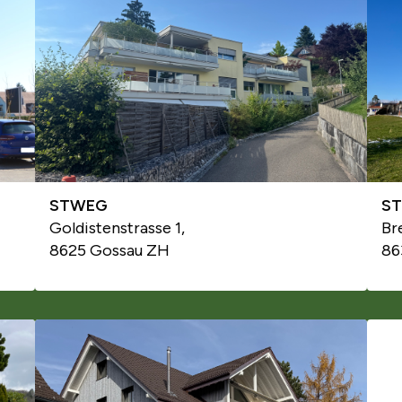
STWEG
S
Goldistenstrasse 1,
Br
8625 Gossau ZH
86