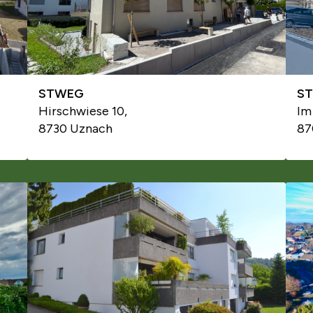
STWEG
S
Hirschwiese 10,
Im
8730 Uznach
87