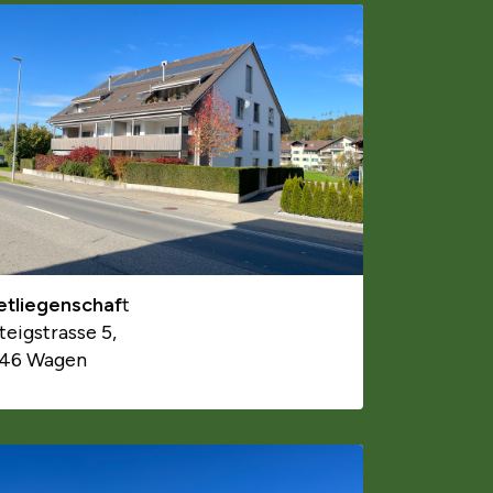
etliegenschaf
t
teigstrasse 5,
46 Wagen