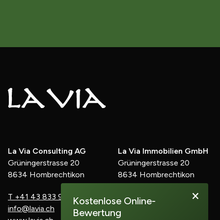
La Via Consulting AG
La Via Immobilien GmbH
Grüningerstrasse 20
Grüningerstrasse 20
8634 Hombrechtikon
8634 Hombrechtikon
×
T
+41 43 833 91 60
M
+41 78 899 90 20
Kostenlose Online-
info@lavia.ch
d.kunz@lavia.ch
Bewertung