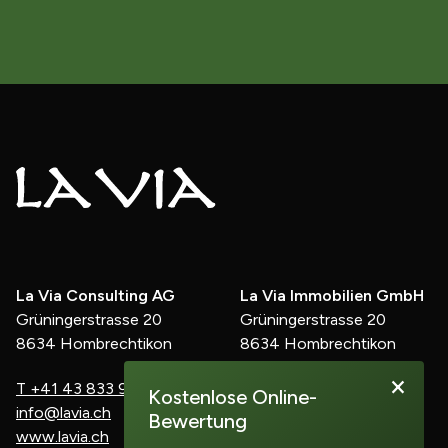
La Via Consulting AG
La Via Immobilien GmbH
Grüningerstrasse 20
Grüningerstrasse 20
8634 Hombrechtikon
8634 Hombrechtikon
×
T
+41 43 833 91 60
M
+41 78 899 90 20
Kostenlose Online-
info@lavia.ch
d.kunz@lavia.ch
Bewertung
www.lavia.ch
www.lavia.ch