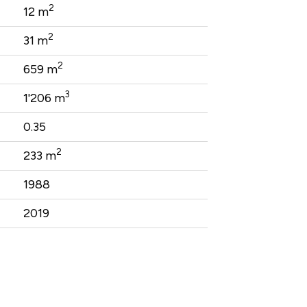
2
12 m
2
31 m
2
659 m
3
1'206 m
0.35
2
233 m
1988
2019