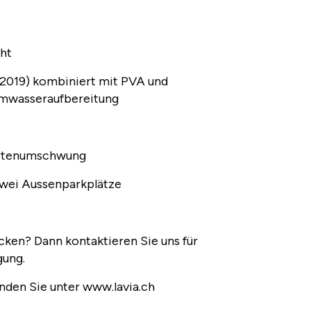
cht
019) kombiniert mit PVA und
armwasseraufbereitung
artenumschwung
zwei Aussenparkplätze
cken? Dann kontaktieren Sie uns für
gung.
inden Sie unter www.lavia.ch