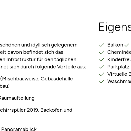
Eigen
 schönen und idyllisch gelegenem
Balkon
eit davon befindet sich das
Cheminé
n Infrastruktur für den täglichen
Kinderfre
net sich durch folgende Vorteile aus:
Parkplatz
Virtuelle 
z (Mischbauweise, Gebäudehülle
Waschmas
bau)
 Raumaufteilung
hirrspüler 2019, Backofen und
 Panoramablick