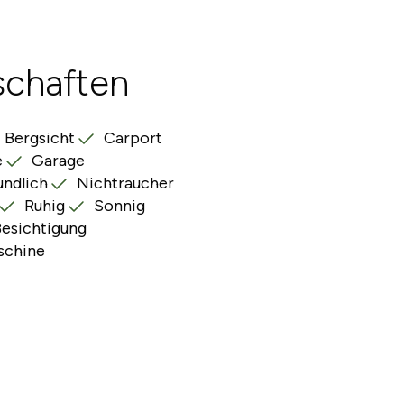
schaften
Bergsicht
Carport
e
Garage
undlich
Nichtraucher
Ruhig
Sonnig
Besichtigung
chine