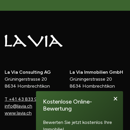
La Via Consulting AG
La Via Immobilien GmbH
Grüningerstrasse 20
Grüningerstrasse 20
8634 Hombrechtikon
8634 Hombrechtikon
×
T
+41 43 833 91 60
M
+41 78 899 90 20
Kostenlose Online-
info@lavia.ch
d.kunz@lavia.ch
Bewertung
www.lavia.ch
www.lavia.ch
Bewerten Sie jetzt kostenlos Ihre
Immobilie!